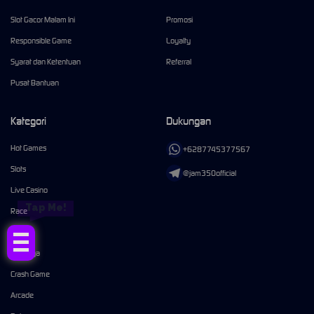
Slot Gacor Malam Ini
Promosi
Responsible Game
Loyalty
Syarat dan Ketentuan
Referral
Pusat Bantuan
Kategori
Dukungan
Hot Games
+6287745377567
Slots
@jam350official
Live Casino
Tap Me!
Race
Togel
Olahraga
Crash Game
Arcade