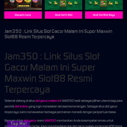
Mariachi Coins
Multi Hot 5 Wild
Multi Hot Wild Ways
Jam350 : Link Situs Slot Gacor Malam Ini Super Maxwin
Slot88 Resmi Terpercaya
Jam350 : Link Situs Slot
Gacor Malam Ini Super
Maxwin Slot88 Resmi
Terpercaya
Selamat datang di situs
slot gacor malam ini
! JAM350 hadir sebagai pilihan utama bagi para
pecinta
slot online
yang ingin merasakan sensasi kemenangan. Sebagai situs slot gacor
terpercaya, kami menawarkan berbagai permainan menarik dengan jackpot luar biasa.
Bermain di link
slot gacor
resmi
JAM350
memberikan Anda kesempatan emas untuk
Tap Me!
meraih kemenangan besar. Kami menghadirkan link slot gacor malam ini dengan RTP tinggi