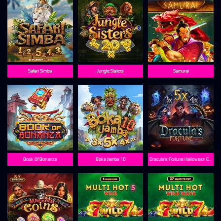
Safari Simba
Jungle Sisters
Samurai
Book Of Bonanza
Boka Jamba 10
Dracula's Fortune Halloween Edition