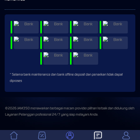
* Selama bank maintenance dan bank offline deposit dan penarikan tidak dapat
diproses
©2026 JAM350 menawarkan berbagai macam provider pilihan terbaik dan didukung oleh
Layanan Pelanggan profesional 24/7 yang siap melayani Anda.