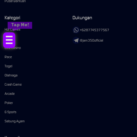
Pusat Bantuan
Kategori
Dukungan
Tap Me!
Hot Games
+6287745377567
Slots
@jam350official
Live Casino
Race
Togel
Olahraga
Crash Game
Arcade
Poker
E-Sports
Sabung Ayam