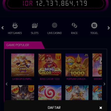
IDR
12,737,864,179
HOT GAMES
SLOTS
LIVE CASINO
RACE
TOGEL
OL
GAME POPULER
GATES OF OLYMPUS POP
BANG GACOR 1000
FORTUNE GARUDA 1000
MOCHI MANIA 1
×
DAFTAR
MAHJONG WINS 3 – BLACK SCATTER
SWEET BONANZA 2500
GATES OF OLYMPUS 1000
PIRATE QUEST 1