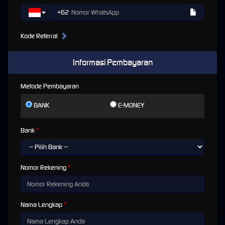
Terpercaya
+62
Selamat datang di situs
slot gacor malam ini
! JAM350 hadir sebagai pilihan utama bagi para
Kode Referral
pecinta
slot online
yang ingin merasakan sensasi kemenangan. Sebagai situs slot gacor
terpercaya, kami menawarkan berbagai permainan menarik dengan jackpot luar biasa.
Informasi Pembayaran
Bermain di link
slot gacor
resmi
JAM350
memberikan Anda kesempatan emas untuk
meraih kemenangan besar. Kami menghadirkan link slot gacor malam ini dengan RTP tinggi
yang memberikan peluang menang yang lebih besar.
Metode Pembayaran
Nikmati kemudahan transaksi melalui metode deposit yang lengkap, termasuk slot gacor
BANK
E-MONEY
deposit QRIS. Kami memastikan proses yang cepat dan aman, sehingga Anda bisa fokus
menikmati permainan tanpa hambatan.
Bank
JAM350 juga bermitra dengan provider ternama seperti
Slot88
, yang menghadirkan
permainan dengan grafis memukau serta bonus melimpah. Dengan beragam pilihan game
di situs slot gacor malam ini, peluang meraih jackpot semakin terbuka lebar.
Nomor Rekening
Jangan lewatkan kesempatan emas ini! Daftar sekarang di link slot gacor JAM350 dan
rasakan langsung pengalaman bermain slot online yang seru. Raih kemenangan besar dan
buktikan bahwa Anda adalah pemenang sejati!
Nama Lengkap