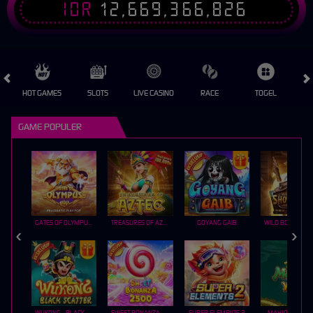
IDR
12,669,366,826
HOT GAMES
SLOTS
LIVE CASINO
RACE
TOGEL
OL
GAME POPULER
GATES OF OLYMPUS POP
TREASURES OF AZTEC
GOYANG GAIB
WUKONG - BLACK SCATTER
SWEET BONANZA 2500
SUPER ELEMENTS 2
MAHJONG WAYS