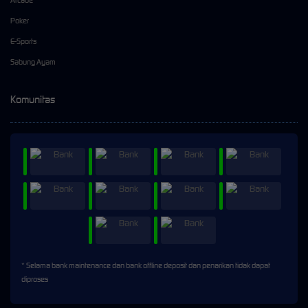
Arcade
Poker
E-Sports
Sabung Ayam
Komunitas
* Selama bank maintenance dan bank offline deposit dan penarikan tidak dapat
diproses