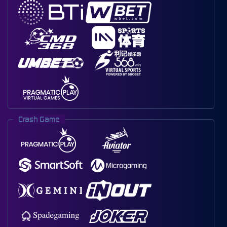
Crash Game