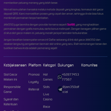
memberikan peluang menang yang lebih besar.
Nikmati kemudahan transaksi melalui metode deposit yang lengkap, termasuk slot gacor
deposit QRIS. Kami memastikan proses yang cepat dan aman, sehingga Anda bisa fokus
menikmati permainan tanpa hambatan.
JAM350 juga bermitra dengan provider ternama seperti
Slot88
, yang menghadirkan
permainan dengan grafis memukau serta bonus melimpah. Dengan beragam pilihan game
di situs slot gacor malam ini, peluang meraih jackpot semakin terbuka lebar.
Jangan lewatkan kesempatan emas ini! Daftar sekarang di link slot gacor JAM350 dan
rasakan langsung pengalaman bermain slot online yang seru. Raih kemenangan besar dan
buktikan bahwa Anda adalah pemenang sejati!
Kebijaksanaan
Platform
Kategori
Dukungan
Komunitas
Slot Gacor
Promosi
Hot
+62877453
Malam Ini
Games
77567
Loyalty
Responsible
Slots
@jam350off
Referral
Game
icial
Live
Syarat dan
Casino
Ketentuan
Race