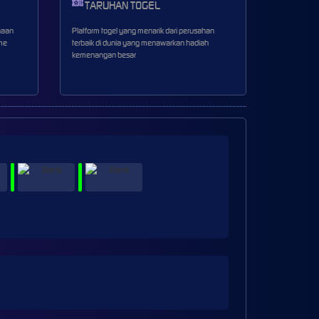
TARUHAN TOGEL
haan
Platform togel yang menarik dari perusahan
ame
terbaik di dunia yang menawarkan hadiah
kemenangan besar