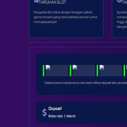
TARUHAN SLOT
TA
Penyedia slot online dengan beragam pilihan
Sportsb
game menarik yang memudahkan pemain untuk
menawar
mencapai jackpot
tinggi,
banyak 
* Selama bank maintenance dan bank offline deposit dan penarik
Deposit
Rata-rata 1 Menit