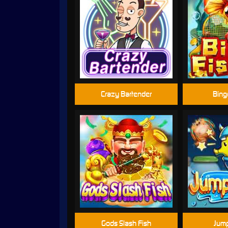
Crazy Bartender
Bing
Gods Slash Fish
Jum