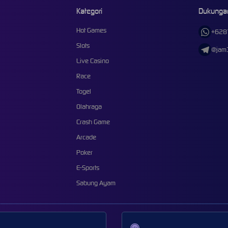
Kategori
Dukunga
Hot Games
+628
Slots
@jam3
Live Casino
Race
Togel
Olahraga
Crash Game
Arcade
Poker
E-Sports
Sabung Ayam