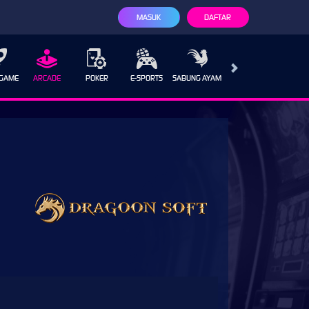
MASUK
DAFTAR
 GAME
ARCADE
POKER
E-SPORTS
SABUNG AYAM
PROMOSI