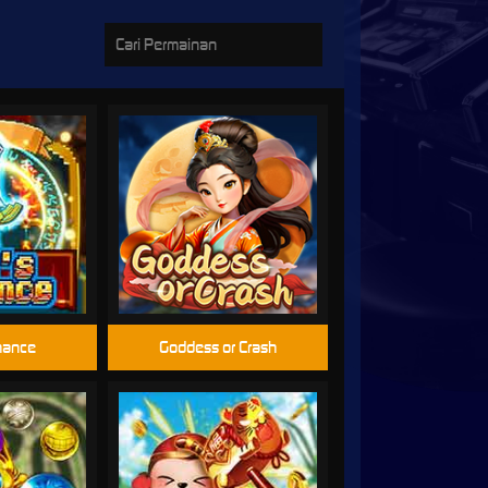
hance
Goddess or Crash