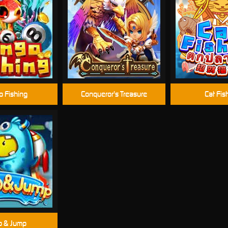
o Fishing
Conqueror's Treasure
Cat Fis
p & Jump