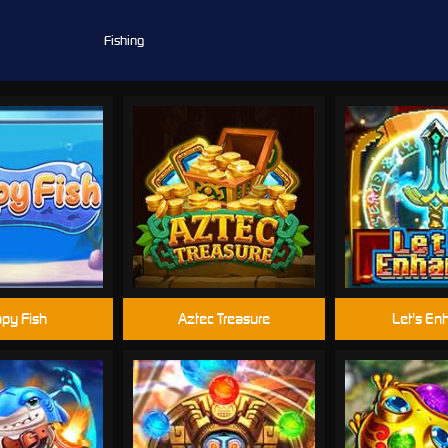
Fishing
py Fish
Aztec Treasure
Let's En