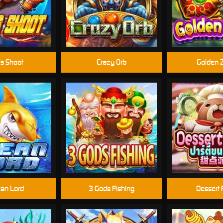
's Shoot
Crazy Orb
Golden 
an Lord
3 Gods Fishing
Dessert 