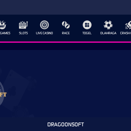
 GAMES
SLOTS
LIVE CASINO
RACE
TOGEL
OLAHRAGA
CRASH
DRAGOONSOFT