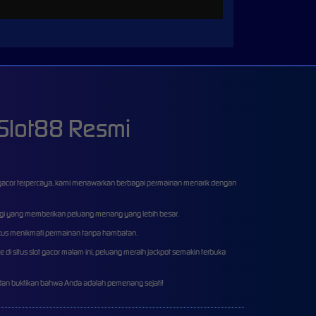
 Slot88 Resmi
 gacor terpercaya, kami menawarkan berbagai permainan menarik dengan
gi yang memberikan peluang menang yang lebih besar.
fokus menikmati permainan tanpa hambatan.
 situs slot gacor malam ini, peluang meraih jackpot semakin terbuka
 dan buktikan bahwa Anda adalah pemenang sejati!