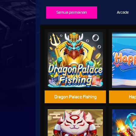
Semua permainan
Arcade
Dragon Palace Fishing
Hap