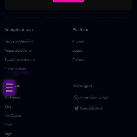
buktikan bahwa Anda adalah pemenang sejati!
Kebijaksanaan
Platform
Slot Gacor Malam Ini
Promosi
Responsible Game
Loyalty
Syarat dan Ketentuan
Referral
Pusat Bantuan
Tap Me!
Kategori
Dukungan
Hot Games
+6287745377567
Slots
@jam350official
Live Casino
Race
Togel