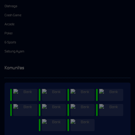
Olahraga
Crash Game
Arcade
Poker
E-Sports
Sabung Ayam
Komunitas