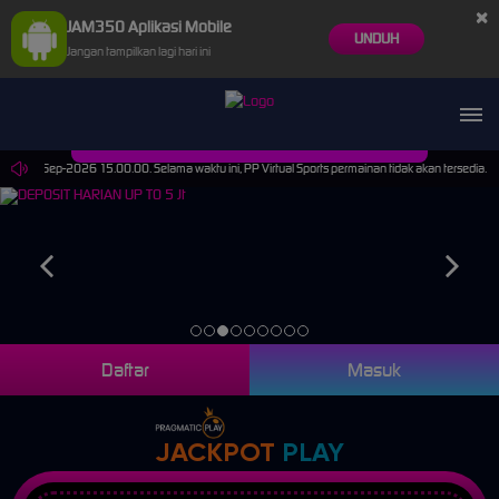
×
JAM350 Aplikasi Mobile
UNDUH
Jangan tampilkan lagi hari ini
hi****50 Berhasil Withdraw Rp 5.000.000,00
pai 30-Sep-2026 15.00.00. Selama waktu ini, PP Virtual Sports permainan tidak akan tersedia.
Daftar
Masuk
JACKPOT
PLAY